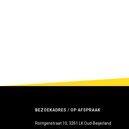
Zoek je een stoffeerder in Apeldoorn? Ga naar
FotoVinta
BEZOEKADRES / OP AFSPRAAK
Röntgenstraat 10, 3261 LK Oud-Beijerland